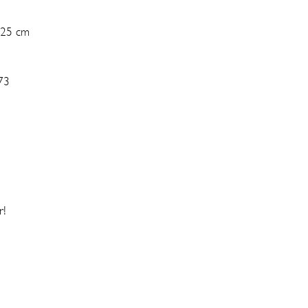
 25 cm
73
r!